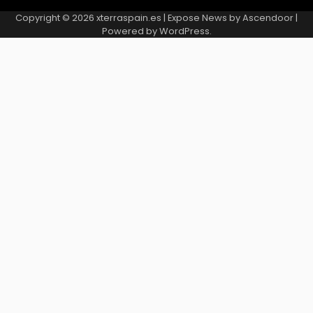
Copyright © 2026
xterraspain.es
| Expose News by
Ascendoor
|
Powered by
WordPress
.