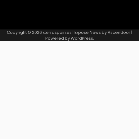
Copyright © 2026
xterraspain.es
| Expose News by
Ascendoor
|
Powered by
WordPress
.